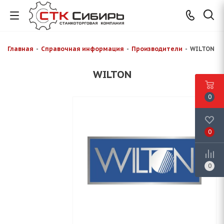
Главная
-
Справочная информация
-
Производители
-
WILTON
WILTON
0
0
0