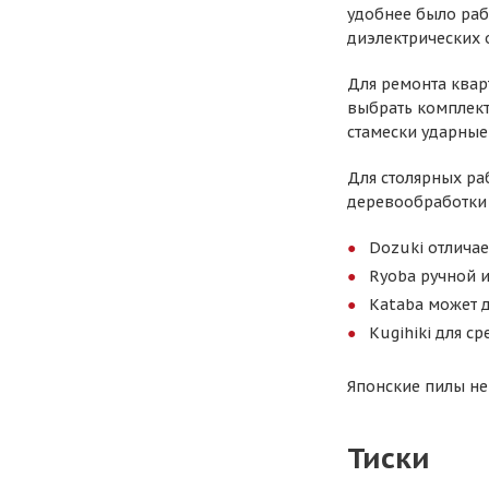
удобнее было раб
диэлектрических 
Для ремонта квар
выбрать комплект
стамески ударные
Для столярных ра
деревообработки
Dozuki отличае
Ryoba ручной 
Kataba может д
Kugihiki для с
Японские пилы не
Тиски