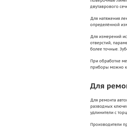
поверочные линей
двутаврового сеч
Для натяжения ле
определённой из
Для измерений ис
отверстий, парам
более точные. Зу
При обработке ме
приборы можно к
Для ремо
Для ремонта авто
разводных ключей
удлинители с тор
Производители пр