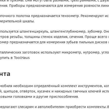
ки и призмы. Они могут быть разными, трёхгранными, с дву
ения. Приборы предназначаются для измерения ровности линии
нточного полотна предназначается тензометр. Рекомендуют и
мерительной шкалы.
пользуется штангенциркуль, штангенглубиномер, зубомер. Он
етров резьбы, толщины стенок изделия, сечения. Проще всего
бомер предназначается для измерения зубьев пильных дисков 
таллических заготовок используют микрометр, нутромер, угл
упить в ToolHaus
нта
мобиля необходим определённый комплект инструментов, кот
, щипцов, отвёрток, кусачек и накидных гаечных ключей исп
цовыми головками и другие приспособления.
едлагают слесарям и автолюбителям приобрести комплекты JET