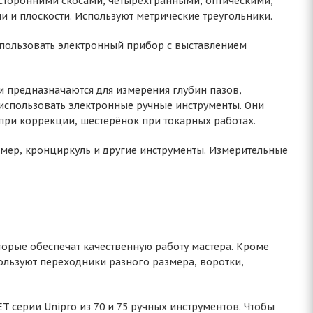
хсторонними скосами, четырёхгранными, оптическими,
 и плоскости. Используют метрические треугольники.
спользовать электронный прибор с выставлением
и предназначаются для измерения глубин пазов,
 использовать электронные ручные инструменты. Они
при коррекции, шестерёнок при токарных работах.
омер, кронциркуль и другие инструменты. Измерительные
орые обеспечат качественную работу мастера. Кроме
ользуют переходники разного размера, воротки,
 серии Unipro из 70 и 75 ручных инструментов. Чтобы