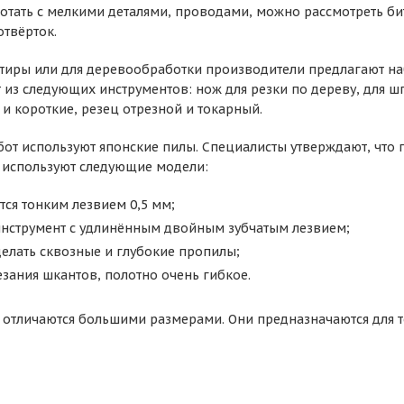
отать с мелкими деталями, проводами, можно рассмотреть б
отвёрток.
тиры или для деревообработки производители предлагают наб
 из следующих инструментов: нож для резки по дереву, для ш
 и короткие, резец отрезной и токарный.
бот используют японские пилы. Специалисты утверждают, что 
 используют следующие модели:
тся тонким лезвием 0,5 мм;
инструмент с удлинённым двойным зубчатым лезвием;
елать сквозные и глубокие пропилы;
резания шкантов, полотно очень гибкое.
 отличаются большими размерами. Они предназначаются для т