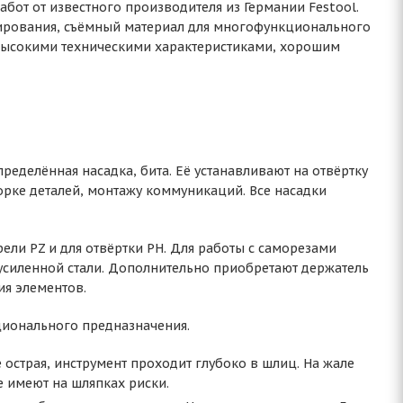
бот от известного производителя из Германии Festool.
лирования, съёмный материал для многофункционального
 высокими техническими характеристиками, хорошим
ределённая насадка, бита. Её устанавливают на отвёртку
орке деталей, монтажу коммуникаций. Все насадки
ли PZ и для отвёртки PH. Для работы с саморезами
 усиленной стали. Дополнительно приобретают держатель
ия элементов.
ционального предназначения.
е острая, инструмент проходит глубоко в шлиц. На жале
е имеют на шляпках риски.