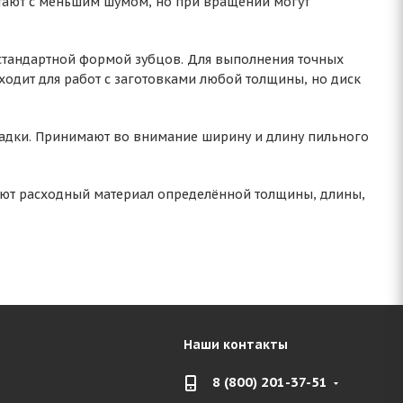
отают с меньшим шумом, но при вращении могут
 стандартной формой зубцов. Для выполнения точных
ходит для работ с заготовками любой толщины, но диск
адки. Принимают во внимание ширину и длину пильного
рают расходный материал определённой толщины, длины,
Наши контакты
8 (800) 201-37-51