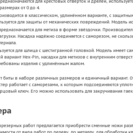
– предназначаются для крестовых отвёрток и дрелей, используе
размерах от 0 до 4.
производится в классическом, удлинённом варианте, с защитны
ьзуется для защиты от механических повреждений. Модель ис
 предназначается для метиза в форме звёздочки. Производит
грузки. Насадка надёжно соединяется с саморезом, не сколь
териала.
льзуется для шлица с шестигранной головкой. Модель имеет са
 вариант Нех-Pin, насадки для метизов с внутренним отверс
ребованы изделия с удлинённым жалом.
ет биты в наборе различных размеров и единичный вариант. О
стер работает с саморезами, к которым подсоединяются упло
рцовый ключ. Его можно использовать для закручивания гаек,
ера
резерных работ предлагается приобрести сменные ножи раз
имости от вида работ по дереву, по металлу, для обработки к