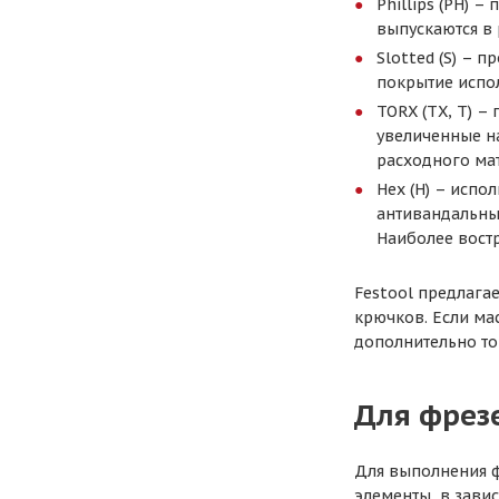
Phillips (PН) 
выпускаются в 
Slotted (S) – 
покрытие испол
TORX (ТХ, Т) –
увеличенные на
расходного ма
Нех (Н) – испо
антивандальный
Наиболее вост
Festool предлага
крючков. Если ма
дополнительно то
Для фрез
Для выполнения ф
элементы, в завис