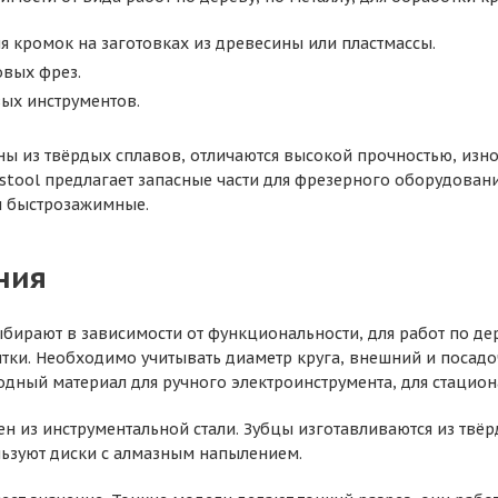
я кромок на заготовках из древесины или пластмассы.
овых фрез.
вых инструментов.
ы из твёрдых сплавов, отличаются высокой прочностью, изн
stool предлагает запасные части для фрезерного оборудова
и быстрозажимные.
ния
ирают в зависимости от функциональности, для работ по дере
тки. Необходимо учитывать диаметр круга, внешний и посадоч
одный материал для ручного электроинструмента, для стацио
н из инструментальной стали. Зубцы изготавливаются из твёр
ьзуют диски с алмазным напылением.