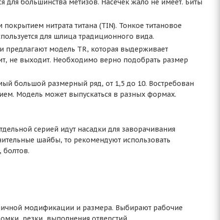
тся для большинства метизов. Насечек жало не имеет. Биты
м покрытием нитрата титана (TIN). Тонкое титановое
пользуется для шлица традиционного вида.
ели предлагают модель TR, которая выдерживает
зит, не выходит. Необходимо верно подобрать размер
мый большой размерный ряд, от 1,5 до 10. Востребован
тием. Модель может выпускаться в разных формах.
тдельной серией идут насадки для заворачивания
тнительные шайбы, то рекомендуют использовать
 болтов.
личной модификации и размера. Выбирают рабочие
ромки, резки, выполнения отверстий.