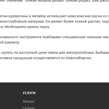
еет значение. Тонкие модели делают тонкий разрез, они раб
отки древесины и металла используют классические диски со
многозубчатый материал. Он делает более тонкий распил, под
я. Необходимо делать паузу.
онального инструмента подбирают специальные пильные нас
ой диаметр.
 купить по доступной цене пилки для электролобзика. Выби
ставка продукции осуществляется из Новосибирска.
УСЛУГИ
Лизинг
Сервис