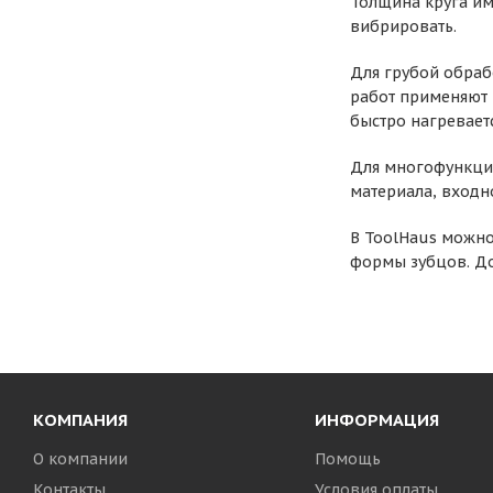
Толщина круга им
вибрировать.
Для грубой обраб
работ применяют 
быстро нагреваетс
Для многофункци
материала, входн
В ToolHaus можно
формы зубцов. До
КОМПАНИЯ
ИНФОРМАЦИЯ
О компании
Помощь
Контакты
Условия оплаты