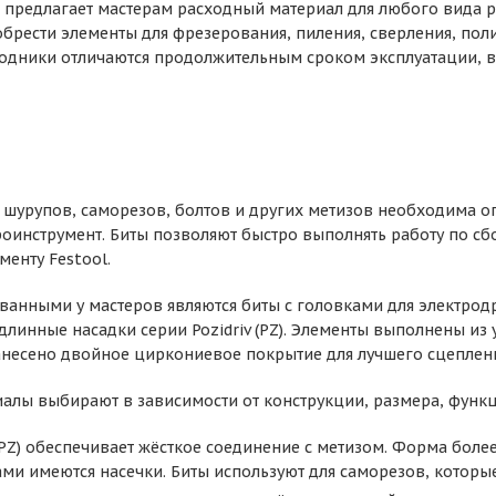
 предлагает мастерам расходный материал для любого вида ра
брести элементы для фрезерования, пиления, сверления, по
ходники отличаются продолжительным сроком эксплуатации,
 шурупов, саморезов, болтов и других метизов необходима оп
роинструмент. Биты позволяют быстро выполнять работу по сб
менту Festool.
анными у мастеров являются биты с головками для электродре
длинные насадки серии Pozidriv (PZ). Элементы выполнены из
нанесено двойное циркониевое покрытие для лучшего сцеплен
алы выбирают в зависимости от конструкции, размера, функ
 (PZ) обеспечивает жёсткое соединение с метизом. Форма боле
ми имеются насечки. Биты используют для саморезов, которы